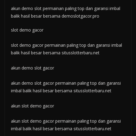
akun demo slot permainan paling top dan garansi imbal
balik hasil besar bersama demoslotgacor.pro
slot demo gacor
slot demo gacor permainan paling top dan garansi imbal
balik hasil besar bersama situsslotterbaru.net
akun demo slot gacor
akun demo slot gacor permainan paling top dan garansi
imbal balik hasil besar bersama situsslotterbaru.net
akun slot demo gacor
akun slot demo gacor permainan paling top dan garansi
imbal balik hasil besar bersama situsslotterbaru.net