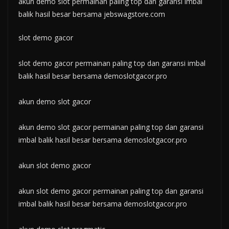
akun demo slot
permainan paling top dan garansi imbal
balik hasil besar bersama
jebswagstore.com
slot demo gacor
slot demo gacor permainan paling top dan garansi imbal
balik hasil besar bersama demoslotgacor.pro
akun demo slot gacor
akun demo slot gacor permainan paling top dan garansi
imbal balik hasil besar bersama demoslotgacor.pro
akun slot demo gacor
akun slot demo gacor permainan paling top dan garansi
imbal balik hasil besar bersama demoslotgacor.pro