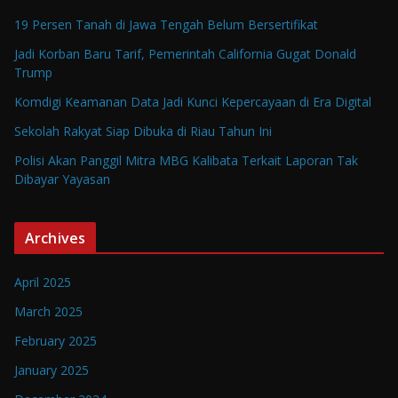
19 Persen Tanah di Jawa Tengah Belum Bersertifikat
Jadi Korban Baru Tarif, Pemerintah California Gugat Donald
Trump
Komdigi Keamanan Data Jadi Kunci Kepercayaan di Era Digital
Sekolah Rakyat Siap Dibuka di Riau Tahun Ini
Polisi Akan Panggil Mitra MBG Kalibata Terkait Laporan Tak
Dibayar Yayasan
Archives
April 2025
March 2025
February 2025
January 2025