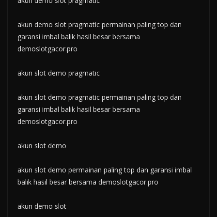
akun demo slot pragmatic
akun demo slot pragmatic permainan paling top dan
garansi imbal balik hasil besar bersama
demoslotgacor.pro
akun slot demo pragmatic
akun slot demo pragmatic permainan paling top dan
garansi imbal balik hasil besar bersama
demoslotgacor.pro
akun slot demo
akun slot demo permainan paling top dan garansi imbal
balik hasil besar bersama demoslotgacor.pro
akun demo slot