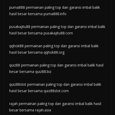
puma888 permainan paling top dan garansi imbal balik
hasil besar bersama puma888.info
pusakajitu88 permainan paling top dan garansi imbal balik
hasil besar bersama pusakajitu88.com
qqhok88
permainan paling top dan garansi imbal balik
hasil besar bersama
qqhok88.org
quiz88 permainan paling top dan garansi imbal balik hasil
besar bersama quiz88.biz
quiz88slot
permainan paling top dan garansi imbal balik
hasil besar bersama
quiz88slot.com
rajah permainan paling top dan garansi imbal balik hasil
besar bersama rajah.asia