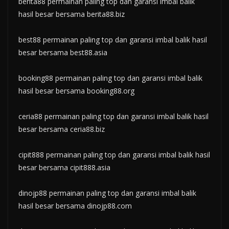
berita88
permainan paling top dan garansi imbal balik
hasil besar bersama
berita88.biz
best88 permainan paling top dan garansi imbal balik hasil
besar bersama best88.asia
booking88
permainan paling top dan garansi imbal balik
hasil besar bersama
booking88.org
ceria88 permainan paling top dan garansi imbal balik hasil
besar bersama ceria88.biz
cipit888 permainan paling top dan garansi imbal balik hasil
besar bersama cipit888.asia
dinojp88
permainan paling top dan garansi imbal balik
hasil besar bersama
dinojp88.com