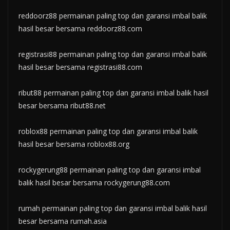
reddoorz88 permainan paling top dan garansi imbal balik
hasil besar bersama reddoorz88.com
registrasi88 permainan paling top dan garansi imbal balik
hasil besar bersama registrasi88.com
ribut88
permainan paling top dan garansi imbal balik hasil
besar bersama
ribut88.net
roblox88
permainan paling top dan garansi imbal balik
hasil besar bersama
roblox88.org
rockygerung88
permainan paling top dan garansi imbal
balik hasil besar bersama
rockygerung88.com
rumah permainan paling top dan garansi imbal balik hasil
besar bersama rumah.asia