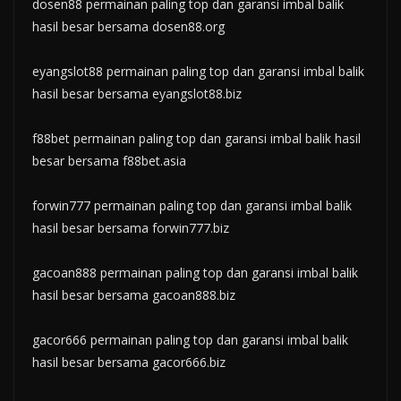
dosen88
permainan paling top dan garansi imbal balik
hasil besar bersama
dosen88.org
eyangslot88 permainan paling top dan garansi imbal balik
hasil besar bersama eyangslot88.biz
f88bet permainan paling top dan garansi imbal balik hasil
besar bersama f88bet.asia
forwin777 permainan paling top dan garansi imbal balik
hasil besar bersama forwin777.biz
gacoan888 permainan paling top dan garansi imbal balik
hasil besar bersama gacoan888.biz
gacor666 permainan paling top dan garansi imbal balik
hasil besar bersama gacor666.biz