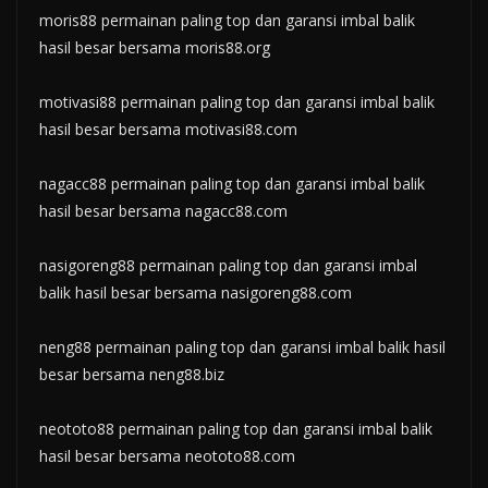
moris88
permainan paling top dan garansi imbal balik
hasil besar bersama
moris88.org
motivasi88
permainan paling top dan garansi imbal balik
hasil besar bersama
motivasi88.com
nagacc88
permainan paling top dan garansi imbal balik
hasil besar bersama
nagacc88.com
nasigoreng88
permainan paling top dan garansi imbal
balik hasil besar bersama
nasigoreng88.com
neng88
permainan paling top dan garansi imbal balik hasil
besar bersama
neng88.biz
neototo88
permainan paling top dan garansi imbal balik
hasil besar bersama
neototo88.com