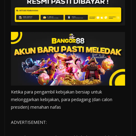
Ketika para pengambil kebijakan bersiap untuk
melonggarkan kebijakan, para pedagang (dan calon
presiden) menahan nafas
ADVERTISEMENT: