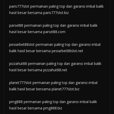
paris777slot permainan paling top dan garansi imbal balik
hasil besar bersama paris777slot.biz
parsel88 permainan paling top dan garansi imbal balik
hasil besar bersama parsel88.com
pesiarbet88slot
permainan paling top dan garansi imbal
balik hasil besar bersama
pesiarbet88slot.net
pizzahut88 permainan paling top dan garansi imbal balik
hasil besar bersama pizzahut88.net
planet777slot
permainan paling top dan garansi imbal
balik hasil besar bersama
planet777slot.biz
pmg888 permainan paling top dan garansi imbal balik
hasil besar bersama pmg888.biz