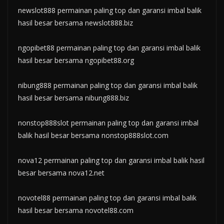
newslot888 permainan paling top dan garansi imbal balik
hasil besar bersama newslot888.biz
ngopibet88 permainan paling top dan garansi imbal balik
hasil besar bersama ngopibet88.org
nibung888 permainan paling top dan garansi imbal balik
hasil besar bersama nibung888.biz
nonstop888slot
permainan paling top dan garansi imbal
balik hasil besar bersama
nonstop888slot.com
nova12 permainan paling top dan garansi imbal balik hasil
besar bersama nova12.net
novotel88 permainan paling top dan garansi imbal balik
hasil besar bersama novotel88.com